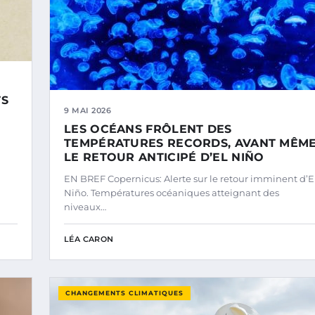
TS
9 MAI 2026
LES OCÉANS FRÔLENT DES
TEMPÉRATURES RECORDS, AVANT MÊM
LE RETOUR ANTICIPÉ D’EL NIÑO
EN BREF Copernicus: Alerte sur le retour imminent d’E
Niño. Températures océaniques atteignant des
niveaux…
LÉA CARON
CHANGEMENTS CLIMATIQUES