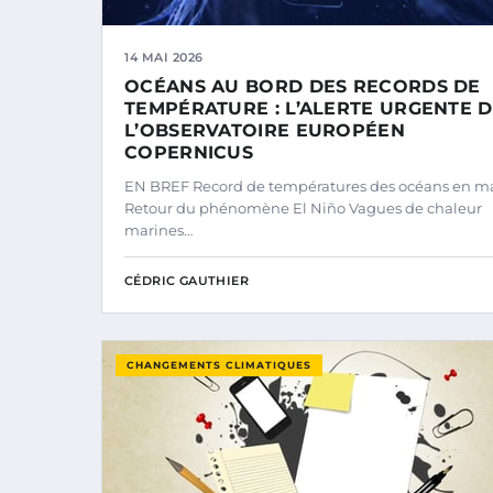
14 MAI 2026
OCÉANS AU BORD DES RECORDS DE
TEMPÉRATURE : L’ALERTE URGENTE 
L’OBSERVATOIRE EUROPÉEN
COPERNICUS
EN BREF Record de températures des océans en m
Retour du phénomène El Niño Vagues de chaleur
marines…
CÉDRIC GAUTHIER
CHANGEMENTS CLIMATIQUES