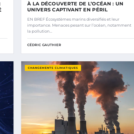
À LA DÉCOUVERTE DE L’OCÉAN : UN
N
UNIVERS CAPTIVANT EN PÉRIL
É
EN BREF Écosystèmes marins diversifiés et leur
importance. Menaces pesant sur l’océan, notamment
la pollution…
CÉDRIC GAUTHIER
CHANGEMENTS CLIMATIQUES