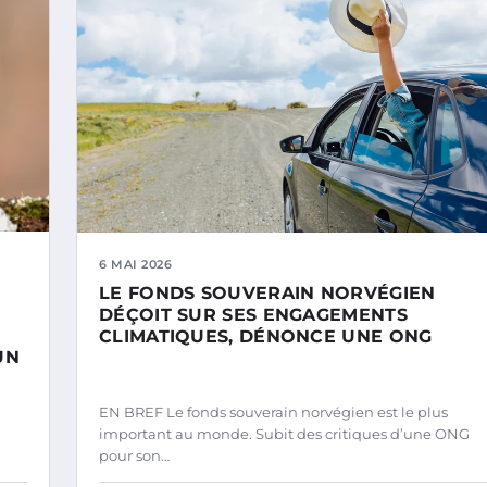
6 MAI 2026
LE FONDS SOUVERAIN NORVÉGIEN
DÉÇOIT SUR SES ENGAGEMENTS
CLIMATIQUES, DÉNONCE UNE ONG
UN
EN BREF Le fonds souverain norvégien est le plus
important au monde. Subit des critiques d’une ONG
pour son…