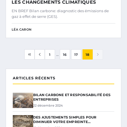
LES CHANGEMENTS CLIMATIQUES
EN BREF Bilan carbone: diagnostic des émissions de
gaz à effet de serre (GES).
LÉA CARON
...
1
16
17
18
ARTICLES RÉCENTS
BILAN CARBONE ET RESPONSABILITÉ DES
ENTREPRISES
22 décembre 2024
DES AJUSTEMENTS SIMPLES POUR
DIMINUER VOTRE EMPREINTE…