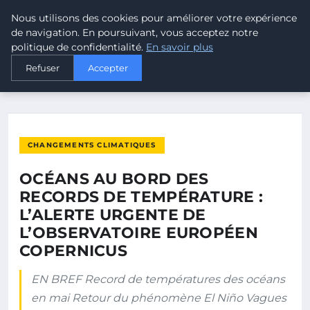
Nous utilisons des cookies pour améliorer votre expérience
MALTA CLIMATE
de navigation. En poursuivant, vous acceptez notre
politique de confidentialité.
En savoir plus
ACCUEIL
CHANGEMENTS CLIMATIQUES
Refuser
Accepter
OCÉANS AU BORD DES RECORDS DE TEMPÉRATURE : L’ALERTE…
CHANGEMENTS CLIMATIQUES
OCÉANS AU BORD DES
RECORDS DE TEMPÉRATURE :
L’ALERTE URGENTE DE
L’OBSERVATOIRE EUROPÉEN
COPERNICUS
EN BREF Record de températures des océans
en mai Retour du phénomène El Niño Vagues