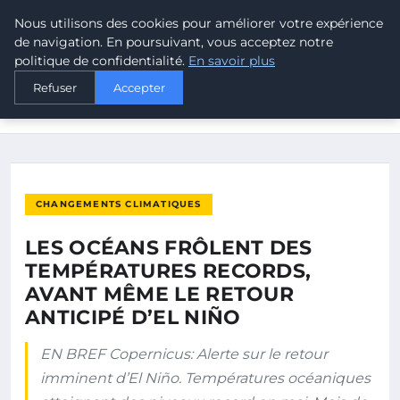
Nous utilisons des cookies pour améliorer votre expérience
MALTA CLIMATE
de navigation. En poursuivant, vous acceptez notre
politique de confidentialité.
En savoir plus
ACCUEIL
CHANGEMENTS CLIMATIQUES
Refuser
Accepter
LES OCÉANS FRÔLENT DES TEMPÉRATURES RECORDS, AVANT
MÊME LE…
CHANGEMENTS CLIMATIQUES
LES OCÉANS FRÔLENT DES
TEMPÉRATURES RECORDS,
AVANT MÊME LE RETOUR
ANTICIPÉ D’EL NIÑO
EN BREF Copernicus: Alerte sur le retour
imminent d’El Niño. Températures océaniques