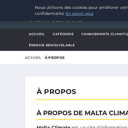
JEUDI 6 AOÛT 2026
Nous utilisons des cookies pour améliorer votr
confidentialité.
En savoir plus
MALTA CLIMATE
ACCUEIL
CATÉGORIE
CHANGEMENTS CLIMATI
ÉNERGIE RENOUVELABLE
›
ACCUEIL
À PROPOS
À PROPOS
À PROPOS DE MALTA CLIM
Malta Climate
est un site d'information