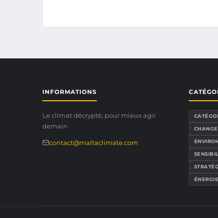
INFORMATIONS
CATÉGO
Le climat décrypté, pour mieux agir
CATÉGO
demain
CHANGE
ENVIRON
contact@maltaclimate.com
SENSIBI
STRATÉG
ÉNERGI