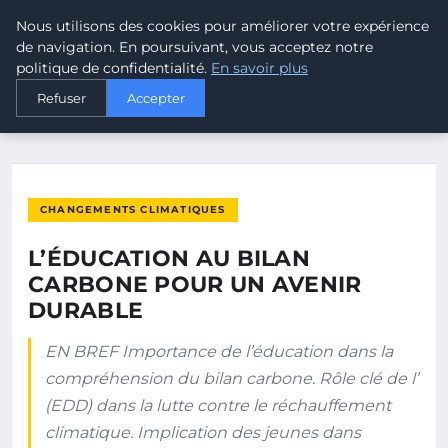
Nous utilisons des cookies pour améliorer votre expérience
MALTA CLIMATE
de navigation. En poursuivant, vous acceptez notre
politique de confidentialité.
En savoir plus
ACCUEIL
CHANGEMENTS CLIMATIQUES
Refuser
Accepter
L’ÉDUCATION AU BILAN CARBONE POUR UN AVENIR DURABLE
CHANGEMENTS CLIMATIQUES
L’ÉDUCATION AU BILAN
CARBONE POUR UN AVENIR
DURABLE
EN BREF Importance de l’éducation dans la
compréhension du bilan carbone. Rôle clé de l’
(EDD) dans la lutte contre le réchauffement
climatique. Implication des jeunes dans