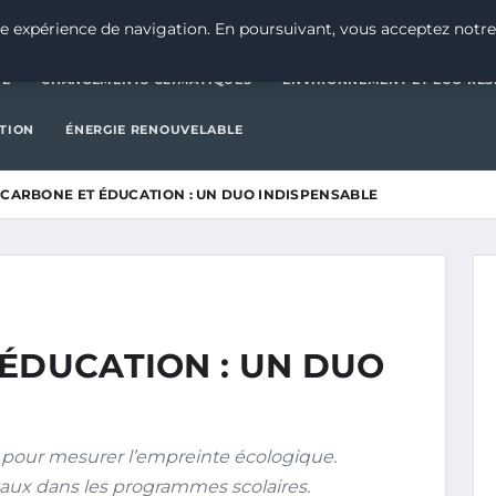
CATÉGORIE
CHANGEMENTS CLIMATIQUES
ENVIRONNEMENT E
e expérience de navigation. En poursuivant, vous acceptez notre
IE
CHANGEMENTS CLIMATIQUES
ENVIRONNEMENT ET ÉCO-RES
CTION
ÉNERGIE RENOUVELABLE
 CARBONE ET ÉDUCATION : UN DUO INDISPENSABLE
 ÉDUCATION : UN DUO
l pour mesurer l’empreinte écologique.
aux dans les programmes scolaires.