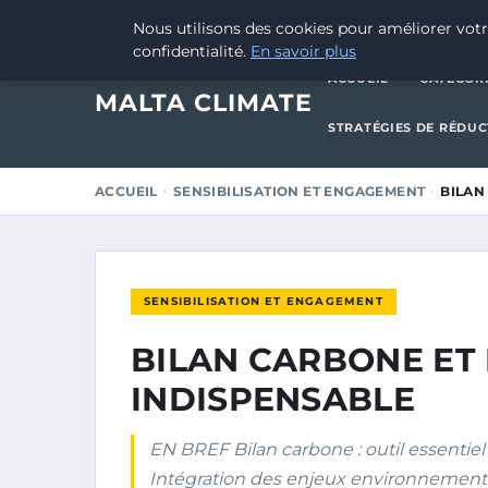
27 JANVIER 2025
Nous utilisons des cookies pour améliorer votr
confidentialité.
En savoir plus
ACCUEIL
CATÉGOR
MALTA CLIMATE
STRATÉGIES DE RÉDU
ACCUEIL
SENSIBILISATION ET ENGAGEMENT
BILAN
SENSIBILISATION ET ENGAGEMENT
BILAN CARBONE ET
INDISPENSABLE
EN BREF Bilan carbone : outil essentie
Intégration des enjeux environnement