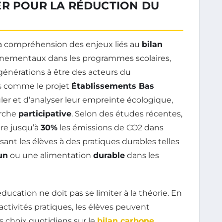
ER POUR LA RÉDUCTION DU
a compréhension des enjeux liés au
bilan
onnementaux dans les programmes scolaires,
générations à être des acteurs du
es comme le projet
Établissements Bas
er et d’analyser leur empreinte écologique,
arche
participative
. Selon des études récentes,
re jusqu’à
30%
les émissions de CO2 dans
sant les élèves à des pratiques durables telles
un
ou une alimentation
durable
dans les
éducation ne doit pas se limiter à la théorie. En
activités pratiques, les élèves peuvent
s choix quotidiens sur le
bilan carbone
.