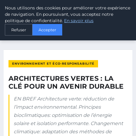
Nous utilisons des cookies pour améliorer votre expérience
MALTA CLIMATE
de navigation. En poursuivant, vous acceptez notre
politique de confidentialité.
En savoir plus
ACCUEIL
ENVIRONNEMENT ET ÉCO-RESPONSABILITÉ
Refuser
Accepter
ARCHITECTURES VERTES : LA CLÉ POUR UN AVENIR DURABLE
ENVIRONNEMENT ET ÉCO-RESPONSABILITÉ
ARCHITECTURES VERTES : LA
CLÉ POUR UN AVENIR DURABLE
EN BREF Architecture verte: réduction de
l’impact environnemental. Principes
bioclimatiques: optimisation de l’énergie
solaire et isolation performante. Changement
climatique: adaptation des méthodes de