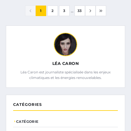
...
1
2
3
33
LÉA CARON
Léa Caron est journaliste spécialisée dans les enjeux
climatiques et les énergies renouvelables.
CATÉGORIES
CATÉGORIE