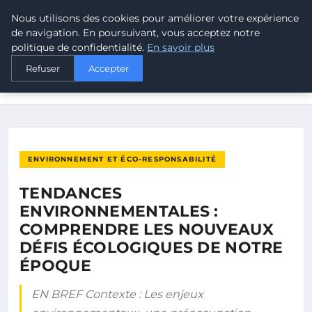
Nous utilisons des cookies pour améliorer votre expérience
MALTA CLIMATE
de navigation. En poursuivant, vous acceptez notre
politique de confidentialité.
En savoir plus
ACCUEIL
ENVIRONNEMENT ET ÉCO-RESPONSABILITÉ
Refuser
Accepter
TENDANCES ENVIRONNEMENTALES : COMPRENDRE LES
NOUVEAUX DÉFIS…
ENVIRONNEMENT ET ÉCO-RESPONSABILITÉ
TENDANCES
ENVIRONNEMENTALES :
COMPRENDRE LES NOUVEAUX
DÉFIS ÉCOLOGIQUES DE NOTRE
ÉPOQUE
EN BREF Contexte : Les enjeux