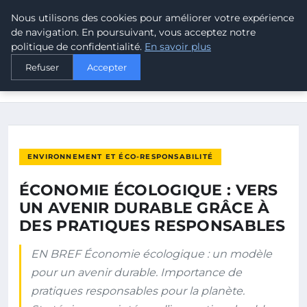
Nous utilisons des cookies pour améliorer votre expérience
MALTA CLIMATE
de navigation. En poursuivant, vous acceptez notre
politique de confidentialité.
En savoir plus
ACCUEIL
ENVIRONNEMENT ET ÉCO-RESPONSABILITÉ
Refuser
Accepter
ÉCONOMIE ÉCOLOGIQUE : VERS UN AVENIR DURABLE GRÂCE À
DES…
ENVIRONNEMENT ET ÉCO-RESPONSABILITÉ
ÉCONOMIE ÉCOLOGIQUE : VERS
UN AVENIR DURABLE GRÂCE À
DES PRATIQUES RESPONSABLES
EN BREF Économie écologique : un modèle
pour un avenir durable. Importance de
pratiques responsables pour la planète.