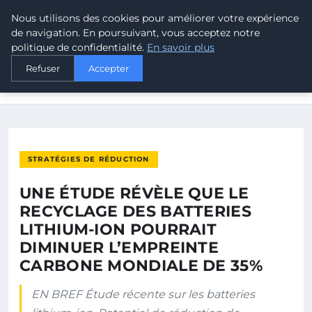
Nous utilisons des cookies pour améliorer votre expérience
MALTA CLIMATE
de navigation. En poursuivant, vous acceptez notre
politique de confidentialité.
En savoir plus
ACCUEIL
STRATÉGIES DE RÉDUCTION
Refuser
Accepter
UNE ÉTUDE RÉVÈLE QUE LE RECYCLAGE DES BATTERIES
LITHIUM-ION…
STRATÉGIES DE RÉDUCTION
UNE ÉTUDE RÉVÈLE QUE LE
RECYCLAGE DES BATTERIES
LITHIUM-ION POURRAIT
DIMINUER L’EMPREINTE
CARBONE MONDIALE DE 35%
EN BREF Étude récente sur les batteries