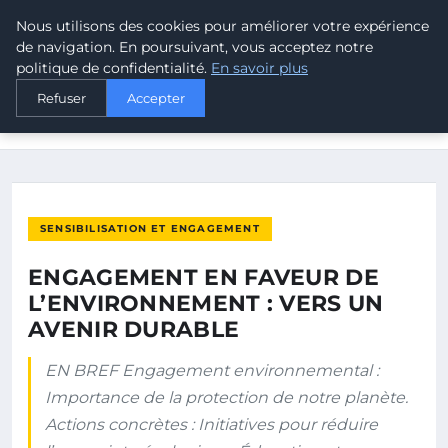
Nous utilisons des cookies pour améliorer votre expérience
MALTA CLIMATE
de navigation. En poursuivant, vous acceptez notre
politique de confidentialité.
En savoir plus
ACCUEIL
SENSIBILISATION ET ENGAGEMENT
Refuser
Accepter
ENGAGEMENT EN FAVEUR DE L’ENVIRONNEMENT : VERS UN
AVENIR…
SENSIBILISATION ET ENGAGEMENT
ENGAGEMENT EN FAVEUR DE
L’ENVIRONNEMENT : VERS UN
AVENIR DURABLE
EN BREF Engagement environnemental :
Importance de la protection de notre planète.
Actions concrètes : Initiatives pour réduire