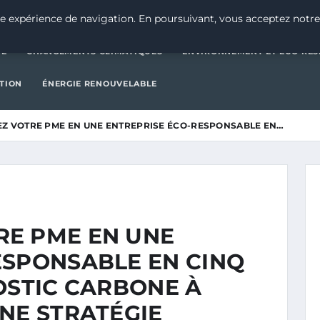
CATÉGORIE
CHANGEMENTS CLIMATIQUES
ENVIRONNEMENT E
e expérience de navigation. En poursuivant, vous acceptez notre
IE
CHANGEMENTS CLIMATIQUES
ENVIRONNEMENT ET ÉCO-RES
CTION
ÉNERGIE RENOUVELABLE
Z VOTRE PME EN UNE ENTREPRISE ÉCO-RESPONSABLE EN…
E PME EN UNE
ESPONSABLE EN CINQ
OSTIC CARBONE À
NE STRATÉGIE