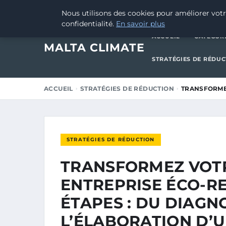
8 JANVIER 2025
Nous utilisons des cookies pour améliorer votr
confidentialité.
En savoir plus
ACCUEIL
CATÉGOR
MALTA CLIMATE
STRATÉGIES DE RÉDU
ACCUEIL
STRATÉGIES DE RÉDUCTION
TRANSFORME
STRATÉGIES DE RÉDUCTION
TRANSFORMEZ VOTR
ENTREPRISE ÉCO-R
ÉTAPES : DU DIAGN
L’ÉLABORATION D’U