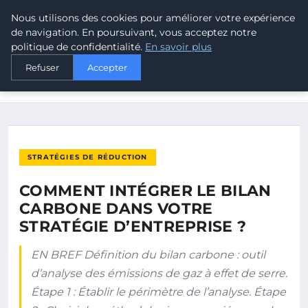
Nous utilisons des cookies pour améliorer votre expérience
MALTA CLIMATE
de navigation. En poursuivant, vous acceptez notre
politique de confidentialité.
En savoir plus
ACCUEIL
STRATÉGIES DE RÉDUCTION
Refuser
Accepter
COMMENT INTÉGRER LE BILAN CARBONE DANS VOTRE
STRATÉGIE…
STRATÉGIES DE RÉDUCTION
COMMENT INTÉGRER LE BILAN
CARBONE DANS VOTRE
STRATÉGIE D’ENTREPRISE ?
EN BREF Définition du bilan carbone : outil
d’analyse des émissions de gaz à effet de serre.
Étape 1 : Établir le périmètre de l’analyse. Étape