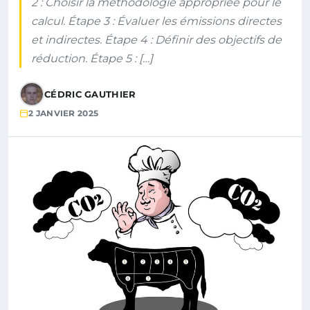
2 : Choisir la méthodologie appropriée pour le
calcul. Étape 3 : Évaluer les émissions directes
et indirectes. Étape 4 : Définir des objectifs de
réduction. Étape 5 : […]
CÉDRIC GAUTHIER
2 JANVIER 2025