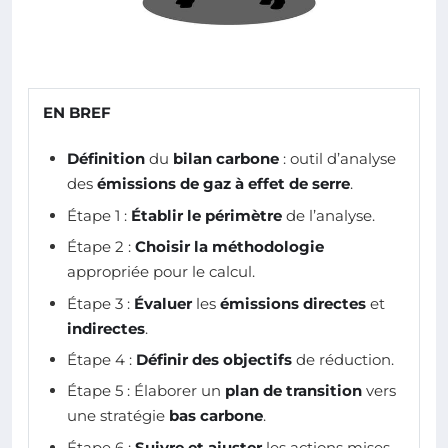
EN BREF
Définition
du
bilan carbone
: outil d’analyse
des
émissions de gaz à effet de serre
.
Étape 1 :
Établir le périmètre
de l’analyse.
Étape 2 :
Choisir la méthodologie
appropriée pour le calcul.
Étape 3 :
Évaluer
les
émissions directes
et
indirectes
.
Étape 4 :
Définir des objectifs
de réduction.
Étape 5 : Élaborer un
plan de transition
vers
une stratégie
bas carbone
.
Étape 6 :
Suivre et ajuster
les actions mises