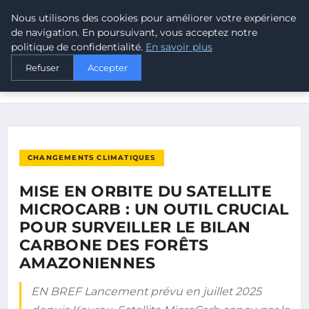
Nous utilisons des cookies pour améliorer votre expérience
MALTA CLIMATE
de navigation. En poursuivant, vous acceptez notre
politique de confidentialité.
En savoir plus
ACCUEIL
CHANGEMENTS CLIMATIQUES
Refuser
Accepter
MISE EN ORBITE DU SATELLITE MICROCARB : UN OUTIL
CRUCIAL…
CHANGEMENTS CLIMATIQUES
MISE EN ORBITE DU SATELLITE
MICROCARB : UN OUTIL CRUCIAL
POUR SURVEILLER LE BILAN
CARBONE DES FORÊTS
AMAZONIENNES
EN BREF Lancement prévu en juillet 2025