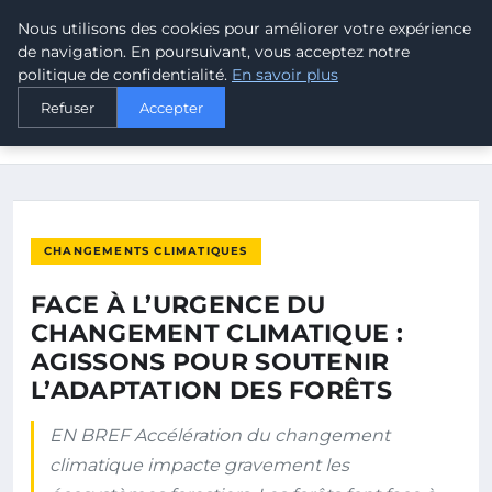
Nous utilisons des cookies pour améliorer votre expérience
MALTA CLIMATE
de navigation. En poursuivant, vous acceptez notre
politique de confidentialité.
En savoir plus
ACCUEIL
CHANGEMENTS CLIMATIQUES
Refuser
Accepter
FACE À L’URGENCE DU CHANGEMENT CLIMATIQUE : AGISSONS
POUR…
CHANGEMENTS CLIMATIQUES
FACE À L’URGENCE DU
CHANGEMENT CLIMATIQUE :
AGISSONS POUR SOUTENIR
L’ADAPTATION DES FORÊTS
EN BREF Accélération du changement
climatique impacte gravement les