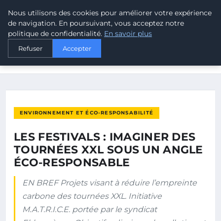
Nous utilisons des cookies pour améliorer votre expérience
MALTA CLIMATE
de navigation. En poursuivant, vous acceptez notre
politique de confidentialité.
En savoir plus
ACCUEIL
ENVIRONNEMENT ET ÉCO-RESPONSABILITÉ
Refuser
Accepter
LES FESTIVALS : IMAGINER DES TOURNÉES XXL SOUS UN
ANGLE…
ENVIRONNEMENT ET ÉCO-RESPONSABILITÉ
LES FESTIVALS : IMAGINER DES
TOURNÉES XXL SOUS UN ANGLE
ÉCO-RESPONSABLE
EN BREF Projets visant à réduire l’empreinte
carbone des tournées XXL. Initiative
M.A.T.R.I.C.E. portée par le syndicat