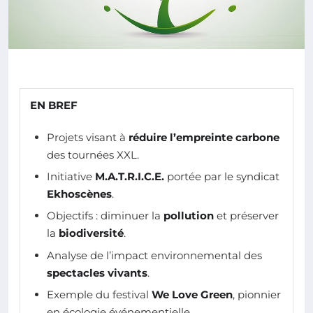
EN BREF
Projets visant à
réduire l’empreinte carbone
des tournées XXL.
Initiative
M.A.T.R.I.C.E.
portée par le syndicat
Ekhoscènes
.
Objectifs : diminuer la
pollution
et préserver
la
biodiversité
.
Analyse de l’impact environnemental des
spectacles vivants
.
Exemple du festival
We Love Green
, pionnier
en écologie événementielle.