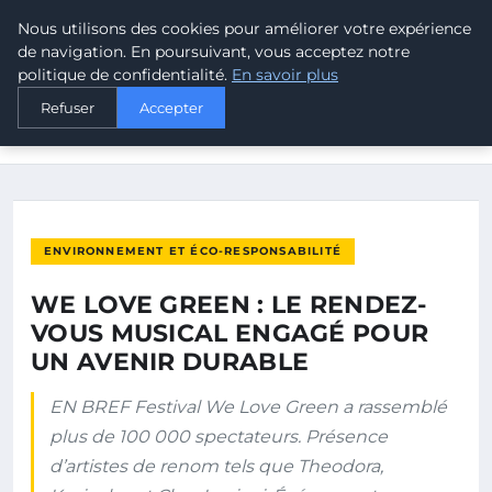
Nous utilisons des cookies pour améliorer votre expérience
MALTA CLIMATE
de navigation. En poursuivant, vous acceptez notre
politique de confidentialité.
En savoir plus
ACCUEIL
ENVIRONNEMENT ET ÉCO-RESPONSABILITÉ
Refuser
Accepter
WE LOVE GREEN : LE RENDEZ-VOUS MUSICAL ENGAGÉ POUR
UN…
ENVIRONNEMENT ET ÉCO-RESPONSABILITÉ
WE LOVE GREEN : LE RENDEZ-
VOUS MUSICAL ENGAGÉ POUR
UN AVENIR DURABLE
EN BREF Festival We Love Green a rassemblé
plus de 100 000 spectateurs. Présence
d’artistes de renom tels que Theodora,