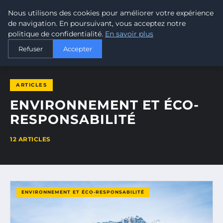
Nous utilisons des cookies pour améliorer votre expérience
MALTA CLIMATE
de navigation. En poursuivant, vous acceptez notre
politique de confidentialité.
En savoir plus
ACCUEIL
ENVIRONNEMENT ET ÉCO-RESPONSABILITÉ
Refuser
Accepter
ARTICLES
ENVIRONNEMENT ET ÉCO-
RESPONSABILITÉ
12 ARTICLES
ENVIRONNEMENT ET ÉCO-RESPONSABILITÉ