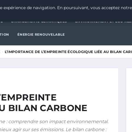
CATÉGORIE
CHANGEMENTS CLIMATIQUES
ENVIRONNEMENT E
e expérience de navigation. En poursuivant, vous acceptez notre
IE
CHANGEMENTS CLIMATIQUES
ENVIRONNEMENT ET ÉCO-RES
CTION
ÉNERGIE RENOUVELABLE
É
L’IMPORTANCE DE L’EMPREINTE ÉCOLOGIQUE LIÉE AU BILAN CA
’EMPREINTE
AU BILAN CARBONE
one : comprendre son impact environnemental.
ux agir sur ses émissions. Le bilan carbone :