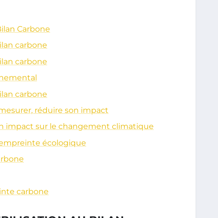
Bilan Carbone
bilan carbone
bilan carbone
nnemental
bilan carbone
mesurer, réduire son impact
on impact sur le changement climatique
t empreinte écologique
arbone
inte carbone