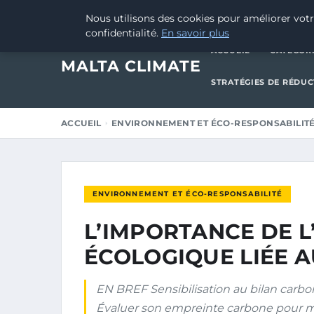
15 MARS 2025
Nous utilisons des cookies pour améliorer votr
confidentialité.
En savoir plus
ACCUEIL
CATÉGOR
MALTA CLIMATE
STRATÉGIES DE RÉDU
ACCUEIL
ENVIRONNEMENT ET ÉCO-RESPONSABILIT
ENVIRONNEMENT ET ÉCO-RESPONSABILITÉ
L’IMPORTANCE DE L
ÉCOLOGIQUE LIÉE 
EN BREF Sensibilisation au bilan carb
Évaluer son empreinte carbone pour mie