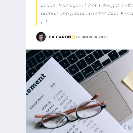
inclure les scopes 1, 2 et 3 des gaz à eff
obtenir une première estimation. Forme
[…]
LÉA CARON
23 JANVIER 2025