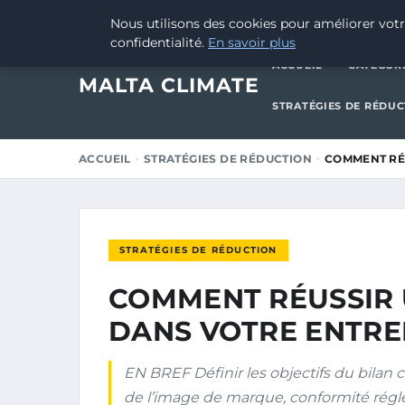
23 JANVIER 2025
Nous utilisons des cookies pour améliorer votr
confidentialité.
En savoir plus
ACCUEIL
CATÉGOR
MALTA CLIMATE
STRATÉGIES DE RÉDU
ACCUEIL
STRATÉGIES DE RÉDUCTION
COMMENT RÉ
STRATÉGIES DE RÉDUCTION
COMMENT RÉUSSIR 
DANS VOTRE ENTRE
EN BREF Définir les objectifs du bilan 
de l’image de marque, conformité réglem