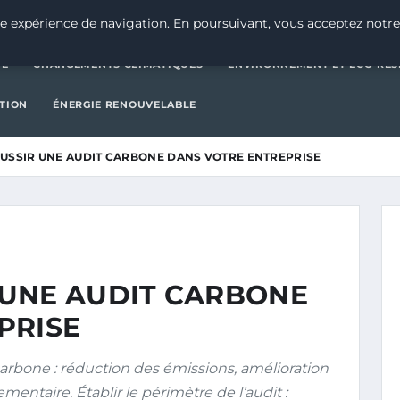
CATÉGORIE
CHANGEMENTS CLIMATIQUES
ENVIRONNEMENT E
e expérience de navigation. En poursuivant, vous acceptez notre
IE
CHANGEMENTS CLIMATIQUES
ENVIRONNEMENT ET ÉCO-RES
CTION
ÉNERGIE RENOUVELABLE
USSIR UNE AUDIT CARBONE DANS VOTRE ENTREPRISE
UNE AUDIT CARBONE
PRISE
carbone : réduction des émissions, amélioration
entaire. Établir le périmètre de l’audit :