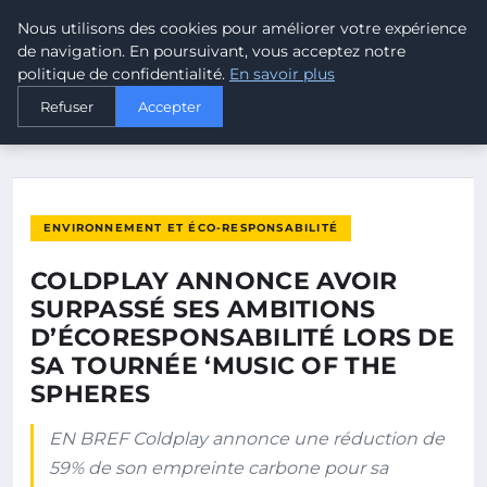
Nous utilisons des cookies pour améliorer votre expérience
MALTA CLIMATE
de navigation. En poursuivant, vous acceptez notre
politique de confidentialité.
En savoir plus
ACCUEIL
ENVIRONNEMENT ET ÉCO-RESPONSABILITÉ
Refuser
Accepter
COLDPLAY ANNONCE AVOIR SURPASSÉ SES AMBITIONS…
ENVIRONNEMENT ET ÉCO-RESPONSABILITÉ
COLDPLAY ANNONCE AVOIR
SURPASSÉ SES AMBITIONS
D’ÉCORESPONSABILITÉ LORS DE
SA TOURNÉE ‘MUSIC OF THE
SPHERES
EN BREF Coldplay annonce une réduction de
59% de son empreinte carbone pour sa