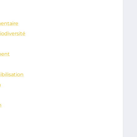
mentaire
iodiversité
ment
ilisation
n
n