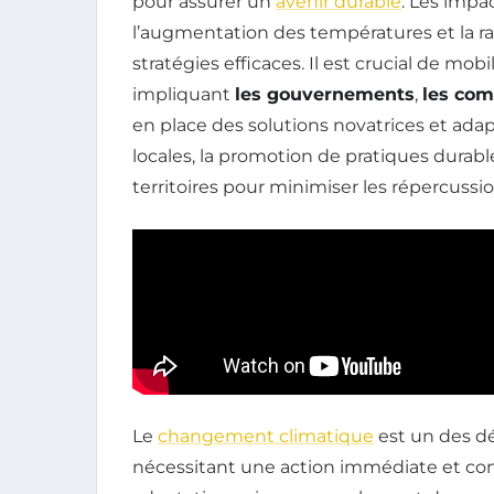
pour assurer un
avenir durable
. Les imp
l’augmentation des températures et la ra
stratégies efficaces. Il est crucial de mob
impliquant
les gouvernements
,
les co
en place des solutions novatrices et adapt
locales, la promotion de pratiques durable
territoires pour minimiser les répercussi
Le
changement climatique
est un des dé
nécessitant une action immédiate et con