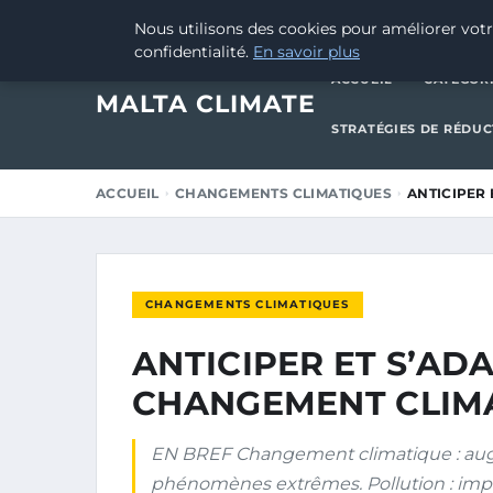
19 OCTOBRE 2025
Nous utilisons des cookies pour améliorer votr
confidentialité.
En savoir plus
ACCUEIL
CATÉGOR
MALTA CLIMATE
STRATÉGIES DE RÉDU
ACCUEIL
CHANGEMENTS CLIMATIQUES
ANTICIPER
CHANGEMENTS CLIMATIQUES
ANTICIPER ET S’AD
CHANGEMENT CLIM
EN BREF Changement climatique : aug
phénomènes extrêmes. Pollution : impact