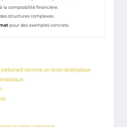
à la comptabilité financière.
 des structures complexes.
imat
pour des exemples concrets.
an carbone® comme un levier stratégique
analytique
on
oup
ration du bilan carbone®