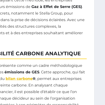
nalysant cette méthode, les entreprises
urs émissions de
Gaz à Effet de Serre (GES)
.
crets, notamment le Stella Group, pour
 dans la prise de décisions éclairées. Avec une
cités des structures complexes, la
ts et à des entreprises souhaitant améliorer
ILITÉ CARBONE ANALYTIQUE
présente comme un cadre méthodologique
des
émissions de GES
. Cette approche, qui fait
 du
bilan carbone
®
, permet aux entreprises
preinte carbone. En analysant chaque
cier, il est possible d’établir ce que l’on
 chaque décideur au sein de l’organisation
adaptées à son périmètre de responsabilité.