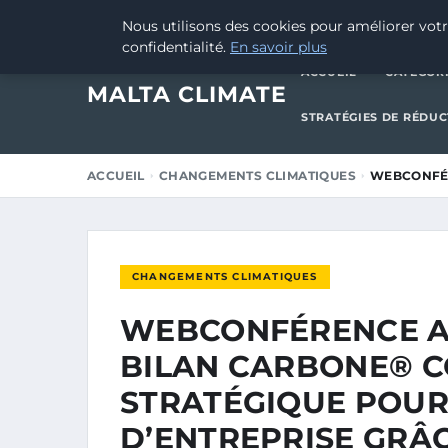
9 MAI 2025
Nous utilisons des cookies pour améliorer votr
confidentialité.
En savoir plus
ACCUEIL
CATÉGOR
MALTA CLIMATE
STRATÉGIES DE RÉDU
ACCUEIL
CHANGEMENTS CLIMATIQUES
WEBCONFÉR
CHANGEMENTS CLIMATIQUES
WEBCONFÉRENCE APC
BILAN CARBONE® C
STRATÉGIQUE POUR
D’ENTREPRISE GRÂC