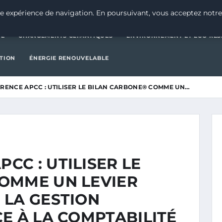
CATÉGORIE
CHANGEMENTS CLIMATIQUES
ENVIRONNEMENT E
e expérience de navigation. En poursuivant, vous acceptez notre
IE
CHANGEMENTS CLIMATIQUES
ENVIRONNEMENT ET ÉCO-RES
CTION
ÉNERGIE RENOUVELABLE
ENCE APCC : UTILISER LE BILAN CARBONE® COMME UN…
C : UTILISER LE
OMME UN LEVIER
 LA GESTION
E À LA COMPTABILITÉ