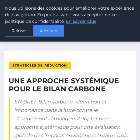
Nous utilisons des cookies pour améliorer votre expérience
MALTA CLIMATE
de navigation. En poursuivant, vous acceptez notre
politique de confidentialité.
En savoir plus
ACCUEIL
STRATÉGIES DE RÉDUCTION
Refuser
Accepter
UNE APPROCHE SYSTÉMIQUE POUR LE BILAN CARBONE
STRATÉGIES DE RÉDUCTION
UNE APPROCHE SYSTÉMIQUE
POUR LE BILAN CARBONE
EN BREF Bilan carbone : définition et
importance dans la lutte contre le
changement climatique. Adopter une
approche systémique pour une évaluation
globale des impacts environnementaux. Trois