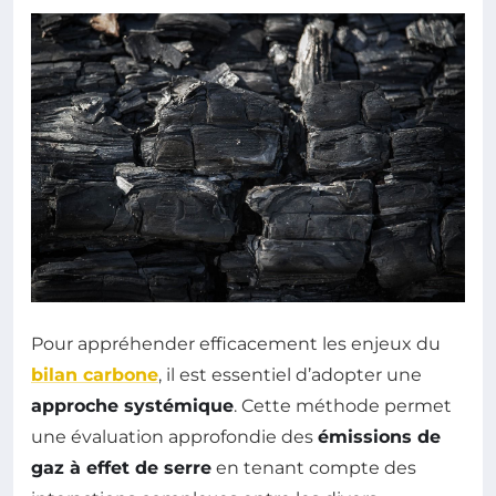
Pour appréhender efficacement les enjeux du
bilan carbone
, il est essentiel d’adopter une
approche systémique
. Cette méthode permet
une évaluation approfondie des
émissions de
gaz à effet de serre
en tenant compte des