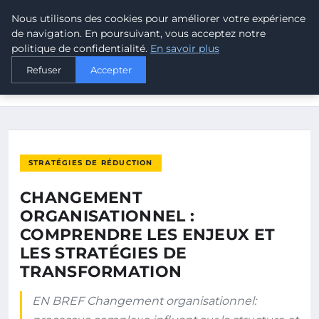
Nous utilisons des cookies pour améliorer votre expérience
MALTA CLIMATE
de navigation. En poursuivant, vous acceptez notre
politique de confidentialité.
En savoir plus
ACCUEIL
STRATÉGIES DE RÉDUCTION
Refuser
Accepter
CHANGEMENT ORGANISATIONNEL : COMPRENDRE LES ENJEUX
ET LES…
STRATÉGIES DE RÉDUCTION
CHANGEMENT
ORGANISATIONNEL :
COMPRENDRE LES ENJEUX ET
LES STRATÉGIES DE
TRANSFORMATION
EN BREF Changement organisationnel: