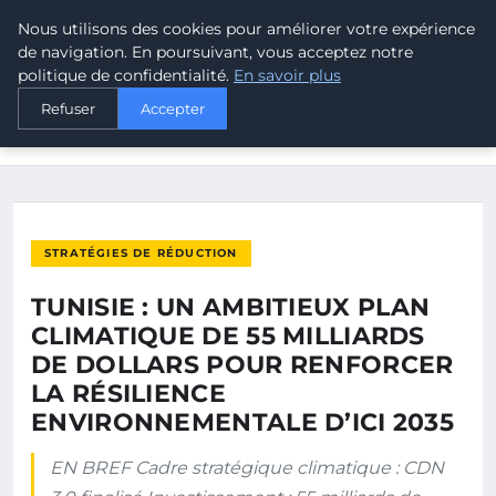
Nous utilisons des cookies pour améliorer votre expérience
MALTA CLIMATE
de navigation. En poursuivant, vous acceptez notre
politique de confidentialité.
En savoir plus
ACCUEIL
STRATÉGIES DE RÉDUCTION
Refuser
Accepter
TUNISIE : UN AMBITIEUX PLAN CLIMATIQUE DE 55 MILLIARDS
DE…
STRATÉGIES DE RÉDUCTION
TUNISIE : UN AMBITIEUX PLAN
CLIMATIQUE DE 55 MILLIARDS
DE DOLLARS POUR RENFORCER
LA RÉSILIENCE
ENVIRONNEMENTALE D’ICI 2035
EN BREF Cadre stratégique climatique : CDN