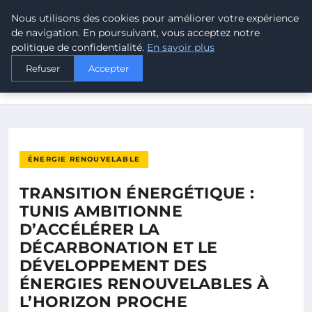
Nous utilisons des cookies pour améliorer votre expérience
MALTA CLIMATE
de navigation. En poursuivant, vous acceptez notre
politique de confidentialité.
En savoir plus
ACCUEIL
ÉNERGIE RENOUVELABLE
Refuser
Accepter
TRANSITION ÉNERGÉTIQUE : TUNIS AMBITIONNE D’ACCÉLÉRER
LA…
ÉNERGIE RENOUVELABLE
TRANSITION ÉNERGÉTIQUE :
TUNIS AMBITIONNE
D’ACCÉLÉRER LA
DÉCARBONATION ET LE
DÉVELOPPEMENT DES
ÉNERGIES RENOUVELABLES À
L’HORIZON PROCHE