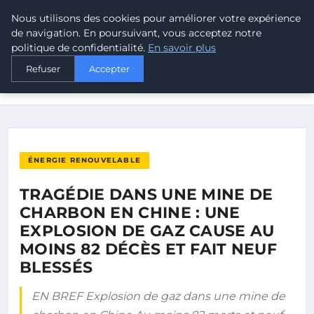
Nous utilisons des cookies pour améliorer votre expérience
MALTA CLIMATE
de navigation. En poursuivant, vous acceptez notre
politique de confidentialité.
En savoir plus
ACCUEIL
ÉNERGIE RENOUVELABLE
Refuser
Accepter
TRAGÉDIE DANS UNE MINE DE CHARBON EN CHINE : UNE
EXPLOSION…
ÉNERGIE RENOUVELABLE
TRAGÉDIE DANS UNE MINE DE
CHARBON EN CHINE : UNE
EXPLOSION DE GAZ CAUSE AU
MOINS 82 DÉCÈS ET FAIT NEUF
BLESSÉS
EN BREF Explosion de gaz dans une mine de