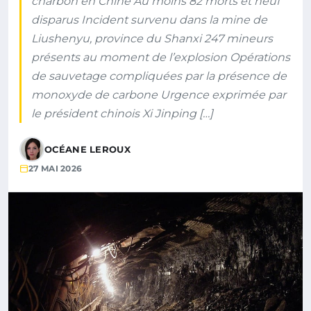
charbon en Chine Au moins 82 morts et neuf
disparus Incident survenu dans la mine de
Liushenyu, province du Shanxi 247 mineurs
présents au moment de l’explosion Opérations
de sauvetage compliquées par la présence de
monoxyde de carbone Urgence exprimée par
le président chinois Xi Jinping […]
OCÉANE LEROUX
27 MAI 2026