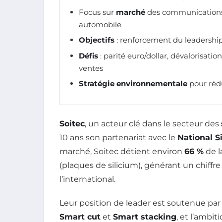
Focus sur
marché
des communications m
automobile
Objectifs
: renforcement du leadership
Défis
: parité euro/dollar, dévalorisati
ventes
Stratégie environnementale
pour rédu
Soitec
, un acteur clé dans le secteur des
10 ans son partenariat avec le
National S
marché, Soitec détient environ
66 %
de l
(plaques de silicium), générant un chiffre
l’international.
Leur position de leader est soutenue par
Smart cut
et
Smart stacking
, et l’ambi