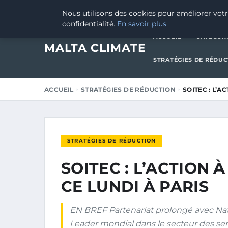
14 MARS 2026
Nous utilisons des cookies pour améliorer votr
confidentialité.
En savoir plus
ACCUEIL
CATÉGOR
MALTA CLIMATE
STRATÉGIES DE RÉDU
ACCUEIL
STRATÉGIES DE RÉDUCTION
SOITEC : L’A
STRATÉGIES DE RÉDUCTION
SOITEC : L’ACTION 
CE LUNDI À PARIS
EN BREF Partenariat prolongé avec Nati
Leader mondial dans le secteur des s