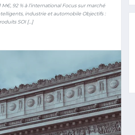
1 M€, 92 % à l’international Focus sur marché
lligents, industrie et automobile Objectifs :
oduits SOI […]