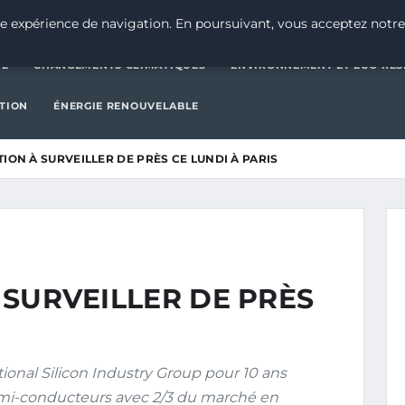
CATÉGORIE
CHANGEMENTS CLIMATIQUES
ENVIRONNEMENT E
e expérience de navigation. En poursuivant, vous acceptez notre
IE
CHANGEMENTS CLIMATIQUES
ENVIRONNEMENT ET ÉCO-RES
CTION
ÉNERGIE RENOUVELABLE
CTION À SURVEILLER DE PRÈS CE LUNDI À PARIS
À SURVEILLER DE PRÈS
onal Silicon Industry Group pour 10 ans
emi-conducteurs avec 2/3 du marché en