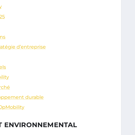
y
25
ins
tratégie d’entreprise
els
lity
rché
oppement durable
OpMobility
T ENVIRONNEMENTAL