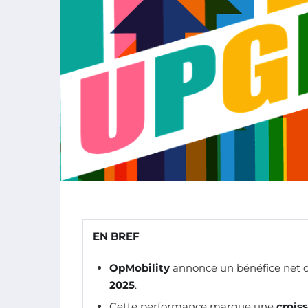
EN BREF
OpMobility
annonce un bénéfice net 
2025
.
Cette performance marque une
croiss