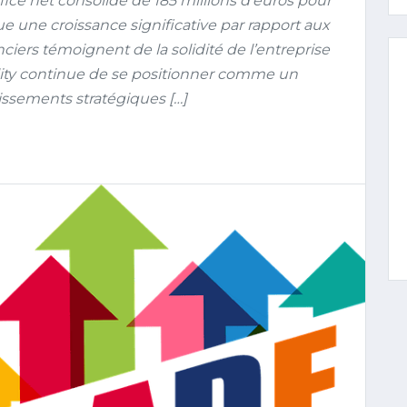
e net consolidé de 185 millions d’euros pour
 une croissance significative par rapport aux
ciers témoignent de la solidité de l’entreprise
ity continue de se positionner comme un
issements stratégiques […]