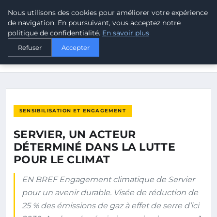
Nous utilisons des cookies pour améliorer votre expérience
MALTA CLIMATE
de navigation. En poursuivant, vous acceptez notre
politique de confidentialité.
En savoir plus
ACCUEIL
SENSIBILISATION ET ENGAGEMENT
Refuser
Accepter
SERVIER, UN ACTEUR DÉTERMINÉ DANS LA LUTTE POUR LE
CLIMAT
SENSIBILISATION ET ENGAGEMENT
SERVIER, UN ACTEUR
DÉTERMINÉ DANS LA LUTTE
POUR LE CLIMAT
EN BREF Engagement climatique de Servier
pour un avenir durable. Visée de réduction de
25 % des émissions de gaz à effet de serre d’ici