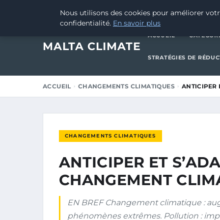
19 OCTOBRE 2025
Nous utilisons des cookies pour améliorer votr
confidentialité.
En savoir plus
ACCUEIL
CATÉGOR
MALTA CLIMATE
STRATÉGIES DE RÉDU
ACCUEIL
CHANGEMENTS CLIMATIQUES
ANTICIPER
CHANGEMENTS CLIMATIQUES
ANTICIPER ET S’AD
CHANGEMENT CLIM
EN BREF Changement climatique : aug
phénomènes extrêmes. Pollution : impact