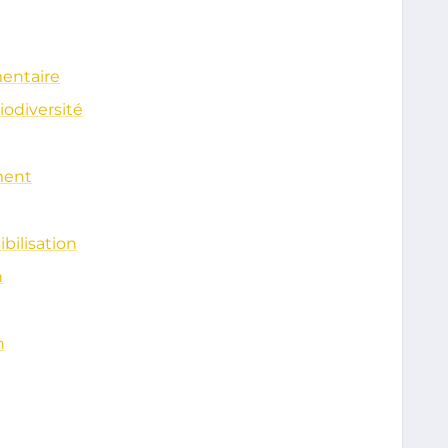
mentaire
iodiversité
ment
ilisation
n
n