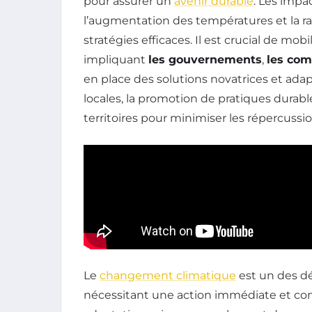
pour assurer un
avenir durable
. Les imp
l’augmentation des températures et la ra
stratégies efficaces. Il est crucial de mob
impliquant
les gouvernements
,
les co
en place des solutions novatrices et adapt
locales, la promotion de pratiques durable
territoires pour minimiser les répercussi
Le
changement climatique
est un des dé
nécessitant une action immédiate et con