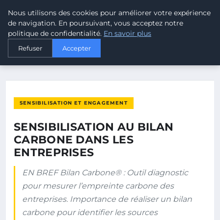
Nous utilisons des cookies pour améliorer votre expérience
MALTA CLIMATE
de navigation. En poursuivant, vous acceptez notre
politique de confidentialité.
En savoir plus
ACCUEIL
SENSIBILISATION ET ENGAGEMENT
Refuser
Accepter
SENSIBILISATION AU BILAN CARBONE DANS LES ENTREPRISES
SENSIBILISATION ET ENGAGEMENT
SENSIBILISATION AU BILAN
CARBONE DANS LES
ENTREPRISES
EN BREF Bilan Carbone® : Outil diagnostic
pour mesurer l’empreinte carbone des
entreprises. Importance de réaliser un bilan
carbone pour identifier les sources