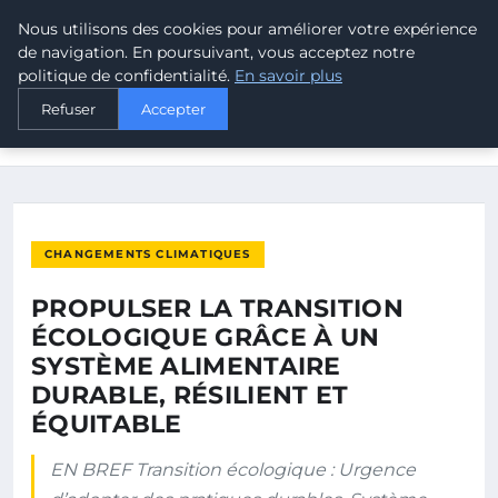
Nous utilisons des cookies pour améliorer votre expérience
MALTA CLIMATE
de navigation. En poursuivant, vous acceptez notre
politique de confidentialité.
En savoir plus
ACCUEIL
CHANGEMENTS CLIMATIQUES
Refuser
Accepter
PROPULSER LA TRANSITION ÉCOLOGIQUE GRÂCE À UN
SYSTÈME…
CHANGEMENTS CLIMATIQUES
PROPULSER LA TRANSITION
ÉCOLOGIQUE GRÂCE À UN
SYSTÈME ALIMENTAIRE
DURABLE, RÉSILIENT ET
ÉQUITABLE
EN BREF Transition écologique : Urgence