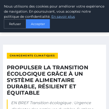
Nous utilisons des cookies pour améliorer votre expérience
MALTA CLIMATE
de navigation. En poursuivant, vous acceptez notre
politique de confidentialité.
En savoir plus
ACCUEIL
CHANGEMENTS CLIMATIQUES
Refuser
Accepter
PROPULSER LA TRANSITION ÉCOLOGIQUE GRÂCE À UN
SYSTÈME…
CHANGEMENTS CLIMATIQUES
PROPULSER LA TRANSITION
ÉCOLOGIQUE GRÂCE À UN
SYSTÈME ALIMENTAIRE
DURABLE, RÉSILIENT ET
ÉQUITABLE
EN BREF Transition écologique : Urgence