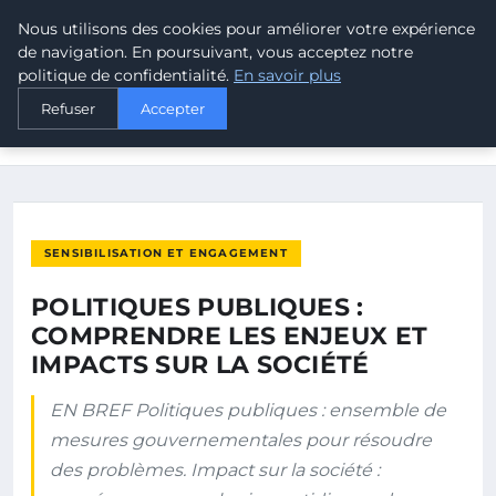
Nous utilisons des cookies pour améliorer votre expérience
MALTA CLIMATE
de navigation. En poursuivant, vous acceptez notre
politique de confidentialité.
En savoir plus
ACCUEIL
SENSIBILISATION ET ENGAGEMENT
Refuser
Accepter
POLITIQUES PUBLIQUES : COMPRENDRE LES ENJEUX ET
IMPACTS SUR…
SENSIBILISATION ET ENGAGEMENT
POLITIQUES PUBLIQUES :
COMPRENDRE LES ENJEUX ET
IMPACTS SUR LA SOCIÉTÉ
EN BREF Politiques publiques : ensemble de
mesures gouvernementales pour résoudre
des problèmes. Impact sur la société :