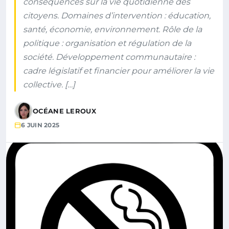
conséquences sur la vie quotidienne des
citoyens. Domaines d’intervention : éducation,
santé, économie, environnement. Rôle de la
politique : organisation et régulation de la
société. Développement communautaire :
cadre législatif et financier pour améliorer la vie
collective. […]
OCÉANE LEROUX
6 JUIN 2025