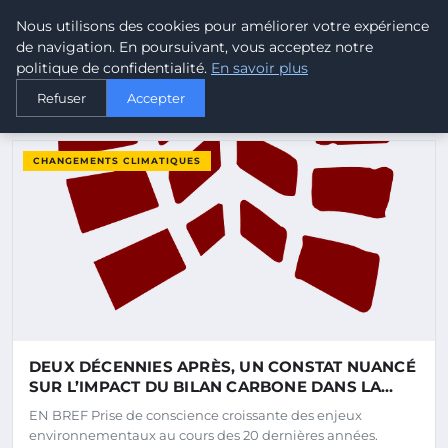
Malta Climate - Le climat d
Nous utilisons des cookies pour améliorer votre expérience
MALTA
CLIMATE
de navigation. En poursuivant, vous acceptez notre
politique de confidentialité.
En savoir plus
Refuser
Accepter
DERNIERS ARTICLES
CHANGEMENTS CLIMATIQUES
DEUX DÉCENNIES APRÈS, UN CONSTAT NUANCÉ
SUR L’IMPACT DU BILAN CARBONE DANS LA
LUTTE CONTRE LE CHANGEMENT CLIMATIQUE
EN BREF Prise de conscience croissante des enjeux
environnementaux au cours des 20 dernières années.