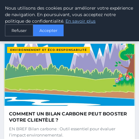
Malta Climate - Le climat d
Nous utilisons des cookies pour améliorer votre expérience
MALTA
CLIMATE
de navigation. En poursuivant, vous acceptez notre
politique de confidentialité.
En savoir plus
Refuser
Accepter
DERNIERS ARTICLES
ENVIRONNEMENT ET ÉCO-RESPONSABILITÉ
COMMENT UN BILAN CARBONE PEUT BOOSTER
VOTRE CLIENTÈLE ?
EN BREF Bilan carbone : Outil essentiel pour évaluer
l’impact environnemental.