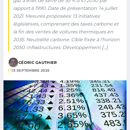
gaz à effet de serre de 55 % d’ici 2030 par
rapport à 1990. Date de présentation: 14 juillet
2021. Mesures proposées: 13 initiatives
législatives, comprenant des taxes carbone et
la fin des ventes de voitures thermiques en
2035. Neutralité carbone: Cible fixée à l’horizon
2050. Infrastructures: Développement […]
CÉDRIC GAUTHIER
13 SEPTEMBRE 2025