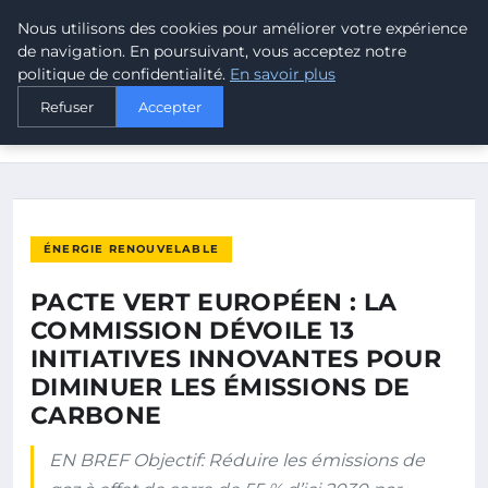
Nous utilisons des cookies pour améliorer votre expérience
MALTA CLIMATE
de navigation. En poursuivant, vous acceptez notre
politique de confidentialité.
En savoir plus
ACCUEIL
ÉNERGIE RENOUVELABLE
Refuser
Accepter
PACTE VERT EUROPÉEN : LA COMMISSION DÉVOILE 13
INITIATIVES…
ÉNERGIE RENOUVELABLE
PACTE VERT EUROPÉEN : LA
COMMISSION DÉVOILE 13
INITIATIVES INNOVANTES POUR
DIMINUER LES ÉMISSIONS DE
CARBONE
EN BREF Objectif: Réduire les émissions de