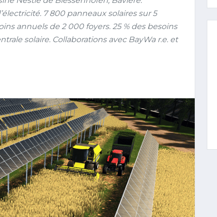
usine Nestlé de Biessenhofen, Bavière.
’électricité. 7 800 panneaux solaires sur 5
ins annuels de 2 000 foyers. 25 % des besoins
ntrale solaire. Collaborations avec BayWa r.e. et