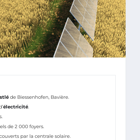
stlé
de Biessenhofen, Bavière.
d’
électricité
.
s.
ls de 2 000 foyers.
couverts par la centrale solaire.