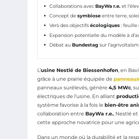
Collaborations avec
BayWa r.e.
et l’éle
Concept de
symbiose
entre terre, soleil
Vers des objectifs
écologiques
: feuille
Expansion potentielle du modèle à d’a
Débat au
Bundestag
sur l’agrivoltaïs
L’
usine Nestlé de Biessenhofen
, en Bav
grâce à une prairie équipée de
panneaux 
panneaux surélevés, génère
4,5 MWc
, s
électriques de l’usine. En alliant
producti
système favorise à la fois le
bien-être an
collaboration entre
BayWa r.e.
, Nestlé et
cette approche novatrice pour une agricul
Dans un monde où la durabilité et la re