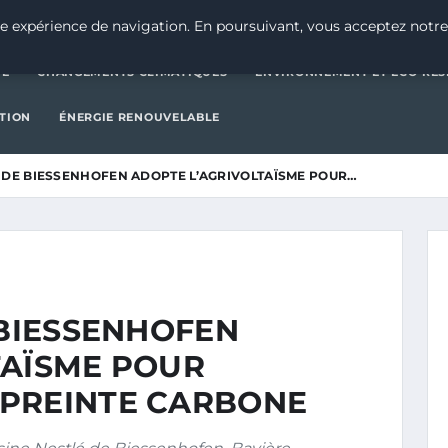
CATÉGORIE
CHANGEMENTS CLIMATIQUES
ENVIRONNEMENT E
e expérience de navigation. En poursuivant, vous acceptez notre
IE
CHANGEMENTS CLIMATIQUES
ENVIRONNEMENT ET ÉCO-RES
CTION
ÉNERGIE RENOUVELABLE
É DE BIESSENHOFEN ADOPTE L’AGRIVOLTAÏSME POUR…
 BIESSENHOFEN
TAÏSME POUR
PREINTE CARBONE