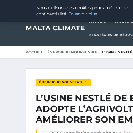
1 NOVEMBRE 2025
Nous utilisons des cookies pour améliorer votr
confidentialité.
En savoir plus
ACCUEIL
CATÉGOR
MALTA CLIMATE
STRATÉGIES DE RÉDU
ACCUEIL
ÉNERGIE RENOUVELABLE
L’USINE NESTL
ÉNERGIE RENOUVELABLE
L’USINE NESTLÉ DE
ADOPTE L’AGRIVOL
AMÉLIORER SON EM