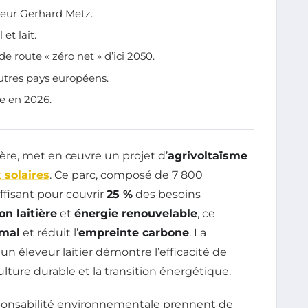
veur Gerhard Metz.
 et lait.
 de route « zéro net » d’ici 2050.
utres pays européens.
me en 2026.
ière, met en œuvre un projet d’
agrivoltaïsme
solaires
. Ce parc, composé de 7 800
uffisant pour couvrir
25 %
des besoins
on laitière
et
énergie renouvelable
, ce
imal
et réduit l’
empreinte carbone
. La
 un éleveur laitier démontre l’efficacité de
ture durable et la transition énergétique.
sponsabilité environnementale prennent de