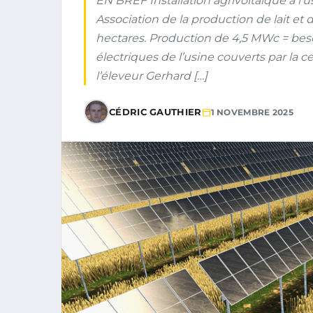
EN BREF Installation agrivoltaïque à l’
Association de la production de lait et d
hectares. Production de 4,5 MWc = beso
électriques de l’usine couverts par la ce
l’éleveur Gerhard […]
CÉDRIC GAUTHIER
1 NOVEMBRE 2025