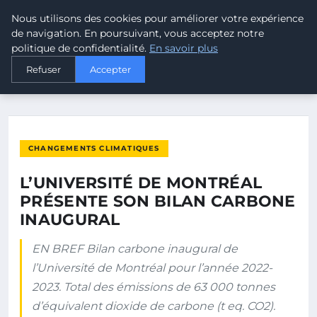
Nous utilisons des cookies pour améliorer votre expérience
MALTA CLIMATE
de navigation. En poursuivant, vous acceptez notre
politique de confidentialité.
En savoir plus
ACCUEIL
CHANGEMENTS CLIMATIQUES
Refuser
Accepter
L’UNIVERSITÉ DE MONTRÉAL PRÉSENTE SON BILAN CARBONE…
CHANGEMENTS CLIMATIQUES
L’UNIVERSITÉ DE MONTRÉAL
PRÉSENTE SON BILAN CARBONE
INAUGURAL
EN BREF Bilan carbone inaugural de
l’Université de Montréal pour l’année 2022-
2023. Total des émissions de 63 000 tonnes
d’équivalent dioxide de carbone (t eq. CO2).