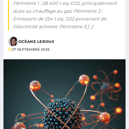
Périmètre 1 : 28 400 t eq. CO2, principalement
dues au chauffage au gaz. Périmètre 2 :
Emissions de 254 t eq. CO2 provenant de
l’électricité achetée. Périmètre 3 […]
OCÉANE LEROUX
27 SEPTEMBRE 2025