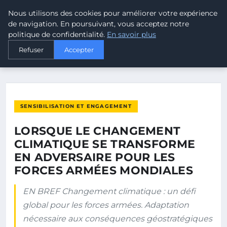
Nous utilisons des cookies pour améliorer votre expérience
MALTA CLIMATE
de navigation. En poursuivant, vous acceptez notre
politique de confidentialité.
En savoir plus
ACCUEIL
SENSIBILISATION ET ENGAGEMENT
Refuser
Accepter
LORSQUE LE CHANGEMENT CLIMATIQUE SE TRANSFORME EN…
SENSIBILISATION ET ENGAGEMENT
LORSQUE LE CHANGEMENT
CLIMATIQUE SE TRANSFORME
EN ADVERSAIRE POUR LES
FORCES ARMÉES MONDIALES
EN BREF Changement climatique : un défi
global pour les forces armées. Adaptation
nécessaire aux conséquences géostratégiques