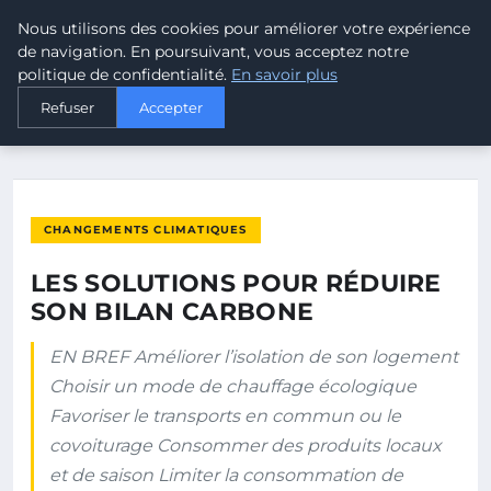
Nous utilisons des cookies pour améliorer votre expérience
MALTA CLIMATE
de navigation. En poursuivant, vous acceptez notre
politique de confidentialité.
En savoir plus
ACCUEIL
CHANGEMENTS CLIMATIQUES
Refuser
Accepter
LES SOLUTIONS POUR RÉDUIRE SON BILAN CARBONE
CHANGEMENTS CLIMATIQUES
LES SOLUTIONS POUR RÉDUIRE
SON BILAN CARBONE
EN BREF Améliorer l’isolation de son logement
Choisir un mode de chauffage écologique
Favoriser le transports en commun ou le
covoiturage Consommer des produits locaux
et de saison Limiter la consommation de