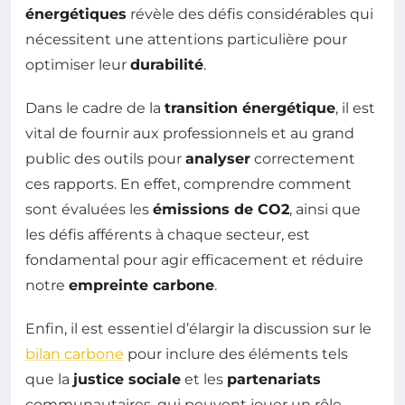
énergétiques
révèle des défis considérables qui
nécessitent une attentions particulière pour
optimiser leur
durabilité
.
Dans le cadre de la
transition énergétique
, il est
vital de fournir aux professionnels et au grand
public des outils pour
analyser
correctement
ces rapports. En effet, comprendre comment
sont évaluées les
émissions de CO2
, ainsi que
les défis afférents à chaque secteur, est
fondamental pour agir efficacement et réduire
notre
empreinte carbone
.
Enfin, il est essentiel d’élargir la discussion sur le
bilan carbone
pour inclure des éléments tels
que la
justice sociale
et les
partenariats
communautaires, qui peuvent jouer un rôle