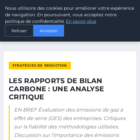
Nous utilisons des cookies pour améliorer votre expérience
MALTA CLIMATE
de navigation. En poursuivant, vous acceptez notre
politique de confidentialité.
En savoir plus
ACCUEIL
STRATÉGIES DE RÉDUCTION
Refuser
Accepter
LES RAPPORTS DE BILAN CARBONE : UNE ANALYSE CRITIQUE
STRATÉGIES DE RÉDUCTION
LES RAPPORTS DE BILAN
CARBONE : UNE ANALYSE
CRITIQUE
EN BREF Évaluation des émissions de gaz à
effet de serre (GES) des entreprises. Critiques
sur la fiabilité des méthodologies utilisées.
Discussion sur l’importance des émissions