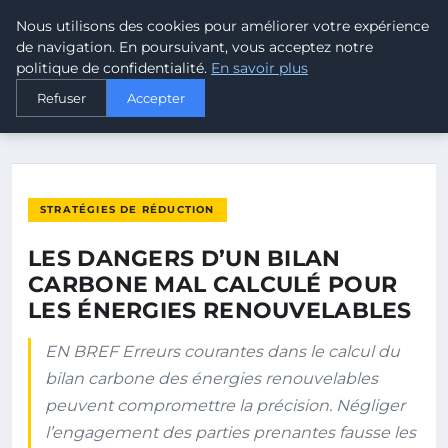
Nous utilisons des cookies pour améliorer votre expérience
MALTA CLIMATE
de navigation. En poursuivant, vous acceptez notre
politique de confidentialité.
En savoir plus
ACCUEIL
STRATÉGIES DE RÉDUCTION
Refuser
Accepter
LES DANGERS D’UN BILAN CARBONE MAL CALCULÉ POUR LES…
STRATÉGIES DE RÉDUCTION
LES DANGERS D’UN BILAN
CARBONE MAL CALCULÉ POUR
LES ÉNERGIES RENOUVELABLES
EN BREF Erreurs courantes dans le calcul du
bilan carbone des énergies renouvelables
peuvent compromettre la précision. Négliger
l’engagement des parties prenantes fausse les