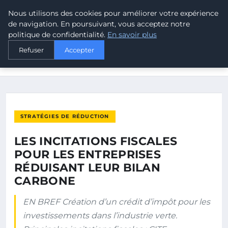
Nous utilisons des cookies pour améliorer votre expérience
MALTA CLIMATE
de navigation. En poursuivant, vous acceptez notre
politique de confidentialité.
En savoir plus
ACCUEIL
STRATÉGIES DE RÉDUCTION
Refuser
Accepter
LES INCITATIONS FISCALES POUR LES ENTREPRISES
RÉDUISANT…
STRATÉGIES DE RÉDUCTION
LES INCITATIONS FISCALES
POUR LES ENTREPRISES
RÉDUISANT LEUR BILAN
CARBONE
EN BREF Création d’un crédit d’impôt pour les
investissements dans l’industrie verte.