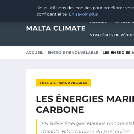
9 JANVIER 2025
Nous utilisons des cookies pour améliorer votr
confidentialité.
En savoir plus
ACCUEIL
CATÉGOR
MALTA CLIMATE
STRATÉGIES DE RÉDU
ACCUEIL
ÉNERGIE RENOUVELABLE
LES ÉNERGIES 
ÉNERGIE RENOUVELABLE
LES ÉNERGIES MARI
CARBONE
EN BREF Énergies Marines Renouvelabl
durable. Bilan carbone du parc éolien 