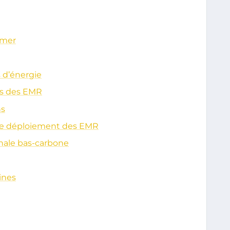
 mer
 d’énergie
s des EMR
ns
 de déploiement des EMR
onale bas-carbone
ines