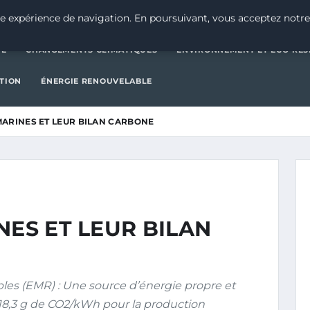
CATÉGORIE
CHANGEMENTS CLIMATIQUES
ENVIRONNEMENT E
e expérience de navigation. En poursuivant, vous acceptez notre
IE
CHANGEMENTS CLIMATIQUES
ENVIRONNEMENT ET ÉCO-RES
CTION
ÉNERGIE RENOUVELABLE
MARINES ET LEUR BILAN CARBONE
NES ET LEUR BILAN
es (EMR) : Une source d’énergie propre et
: 18,3 g de CO2/kWh pour la production