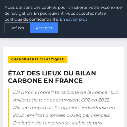
Nous utilisons des cookies pour améliorer votre expérience
MALTA CLIMATE
de navigation. En poursuivant, vous acceptez notre
politique de confidentialité.
En savoir plus
ACCUEIL
CHANGEMENTS CLIMATIQUES
Refuser
Accepter
ÉTAT DES LIEUX DU BILAN CARBONE EN FRANCE
CHANGEMENTS CLIMATIQUES
ÉTAT DES LIEUX DU BILAN
CARBONE EN FRANCE
EN BREF Empreinte carbone de la France : 623
millions de tonnes équivalent CO2 en 2022.
Niveau moyen de l’empreinte individuelle en
2022 : environ 8 tonnes CO2eq par Français.
Évolution de l’empreinte : stable depuis